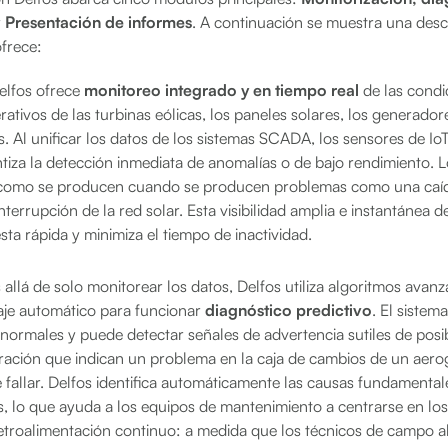
y
Presentación de informes
. A continuación se muestra una desc
frece:
lfos ofrece
monitoreo integrado y en tiempo real
de las condic
ativos de las turbinas eólicas, los paneles solares, los generadore
s. Al unificar los datos de los sistemas SCADA, los sensores de IoT
ntiza la detección inmediata de anomalías o de bajo rendimiento. 
o como se producen cuando se producen problemas como una caíd
nterrupción de la red solar. Esta visibilidad amplia e instantánea d
ta rápida y minimiza el tiempo de inactividad.
allá de solo monitorear los datos, Delfos utiliza algoritmos avanz
izaje automático para funcionar
diagnóstico predictivo
. El sistem
ormales y puede detectar señales de advertencia sutiles de posib
bración que indican un problema en la caja de cambios de un aer
 fallar. Delfos identifica automáticamente las causas fundamentales
, lo que ayuda a los equipos de mantenimiento a centrarse en lo
 retroalimentación continuo: a medida que los técnicos de campo