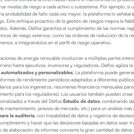
gnar niveles de riesgo a cada activo o subsistema. Por ejemplo, si
a probabilidad de fallo cada vez mayor, la plataforma lo señalará
sgo. Este enfoque proactivo de la gestión de riesgos mejora la fiabi
ados. Además, Delfos garantiza el cumplimiento de las normas reg
ctores de riesgo externos, como las órdenes de reducción de la r
emos, e integrándolos en el perfil de riesgo operativo.
aciones de energía renovable involucran a múltiples partes inter
reno hasta ejecutivos, inversores y reguladores. Delfos agiliza l
 automatizados y personalizables
. La plataforma puede generar 
formes de rendimiento periódicos adaptados a diferentes público
iarios para los ingenieros, resúmenes financieros mensuales para 
miento para los reguladores). Los usuarios también pueden crear
sonalizados a través del Delfos
Estudio de datos
, combinando dat
de mantenimiento, precios de mercado, etc.) para un análisis más
 para la auditoría
, con trazabilidad de datos y registros de decisi
cumplimiento y hacer que las decisiones basadas en datos sean tr
 de elaboración de informes convierte la gran cantidad de datos 