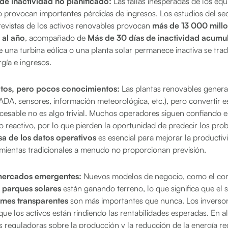
de inactividad no planificado:
Las fallas inesperadas de los eq
o provocan importantes pérdidas de ingresos. Los estudios del se
revistas de los activos renovables provocan
más de 13 000 millo
 al año
, acompañado de
Más de 30 días de inactividad acumu
 una turbina eólica o una planta solar permanece inactiva se tra
gía e ingresos.
tos, pero pocos conocimientos:
Las plantas renovables genera
DA, sensores, información meteorológica, etc.), pero convertir e
cesable no es algo trivial. Muchos operadores siguen confiando en
o reactivo, por lo que pierden la oportunidad de predecir los pr
sa de los datos operativos
es esencial para mejorar la productivi
mientas tradicionales a menudo no proporcionan previsión.
mercados emergentes:
Nuevos modelos de negocio, como el com
 parques solares
están ganando terreno, lo que significa que el 
rmes transparentes
son más importantes que nunca. Los inversor
ue los activos están rindiendo las rentabilidades esperadas. En a
s reguladoras sobre la producción y la reducción de la energía r