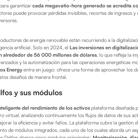
 para garantizar
cada megavatio-hora generado se acredita c
ctores puede provocar pérdidas invisibles, recortes de ingresos y 
versores.
roductores de energía renovable están recurriendo a la digitalizac
gencia artificial. Solo en 2024, el
Las inversiones en digitalizaci
n alrededor de 56 000 millones de dólares
, lo que refleja la 
 avanzados y la automatización para las operaciones energéticas 
fos Energy
entra en juego: ofrece una forma de aprovechar los dat
estos desafíos de manera frontal.
lfos y sus módulos
nteligente del rendimiento de los activos
plataforma diseñada p
ro virtual
, analizando continuamente los flujos de datos de sus a
jorar la eficiencia y evitar fallos. La plataforma cubre la gestión d
junto de módulos integrados, cada uno de los cuales aborda un asp
ón Delfos abarca cinco módulos principales:
Monitorización, dia