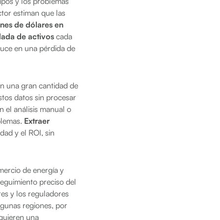
uipos y los problemas
ctor estiman que las
nes de dólares en
lada de activos
cada
duce en una pérdida de
n una gran cantidad de
stos datos sin procesar
 el análisis manual o
oblemas.
Extraer
dad y el ROI, sin
ercio de energía y
seguimiento preciso del
es y los reguladores
lgunas regiones, por
equieren una