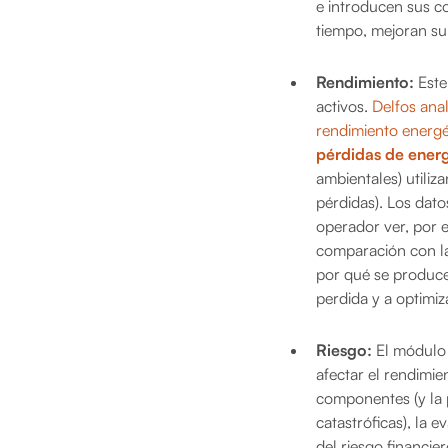
e introducen sus co
tiempo, mejoran su p
Rendimiento:
Este
activos.
Delfos anal
rendimiento energé
pérdidas de ener
ambientales) utiliz
pérdidas). Los dato
operador ver, por 
comparación con las
por qué se produce
perdida y a optimiz
Riesgo:
El módulo 
afectar el rendimien
componentes (y la 
catastróficas), la 
del riesgo financi