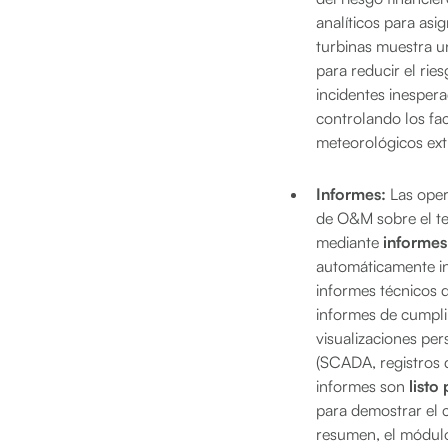
analíticos para asi
turbinas muestra un
para reducir el rie
incidentes inesper
controlando los fa
meteorológicos extr
Informes:
Las oper
de O&M sobre el ter
mediante
informes
automáticamente in
informes técnicos d
informes de cumpli
visualizaciones per
(SCADA, registros 
informes son
listo
para demostrar el 
resumen, el módulo