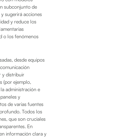
 un subconjunto de
 y sugerirá acciones
lidad y reduce los
lamentarias
ed o los fenómenos
esadas, desde equipos
a comunicación
y distribuir
s (por ejemplo,
la administración e
 paneles y
os de varias fuentes
 profundo. Todos los
ones, que son cruciales
ansparentes. En
en información clara y