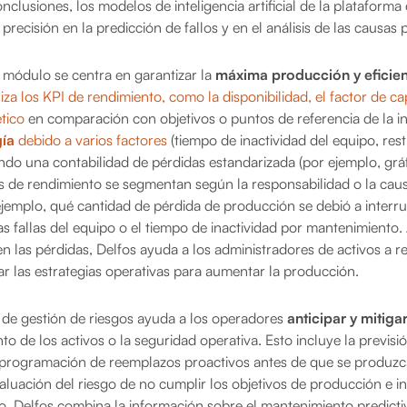
nclusiones, los modelos de inteligencia artificial de la plataforma
recisión en la predicción de fallos y en el análisis de las causas p
 módulo se centra en garantizar la
máxima producción y eficien
iza los KPI de rendimiento, como la disponibilidad, el factor de ca
tico
en comparación con objetivos o puntos de referencia de la in
gía
debido a varios factores
(tiempo de inactividad del equipo, res
ando una contabilidad de pérdidas estandarizada (por ejemplo, gr
s de rendimiento se segmentan según la responsabilidad o la caus
ejemplo, qué cantidad de pérdida de producción se debió a interru
 fallas del equipo o el tiempo de inactividad por mantenimiento. 
n las pérdidas, Delfos ayuda a los administradores de activos a r
ar las estrategias operativas para aumentar la producción.
de gestión de riesgos ayuda a los operadores
anticipar y mitigar
to de los activos o la seguridad operativa. Esto incluye la previsió
programación de reemplazos proactivos antes de que se produzc
evaluación del riesgo de no cumplir los objetivos de producción e i
ero. Delfos combina la información sobre el mantenimiento predic