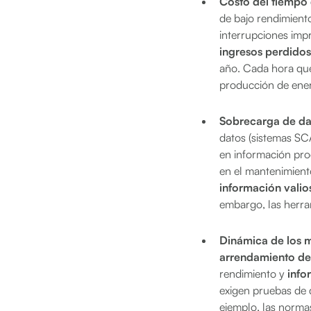
Costo del tiempo 
de bajo rendimient
interrupciones imp
ingresos perdidos
año. Cada hora que
producción de ener
Sobrecarga de da
datos (sistemas SCA
en información pro
en el mantenimient
información valio
embargo, las herra
Dinámica de los 
arrendamiento de
rendimiento y
info
exigen pruebas de q
ejemplo, las norma