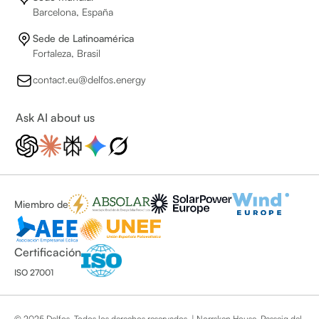
Barcelona, España
Sede de Latinoamérica
Fortaleza, Brasil
contact.eu@delfos.energy
Ask AI about us
Miembro de
Certificación
ISO 27001
© 2025 Delfos. Todos los derechos reservados. | Norrsken House, Passeig del