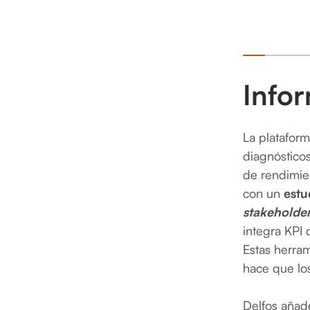
Infor
La plataform
diagnóstico
de rendimie
con un
estu
stakeholde
integra KPI 
Estas herram
hace que los
Delfos aña