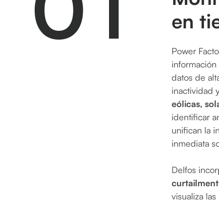
0
1
en ti
2
Power Factor
información
datos de alt
inactividad 
eólicas, so
identificar
3
unifican la 
inmediata so
Delfos inco
curtailment
visualiza la