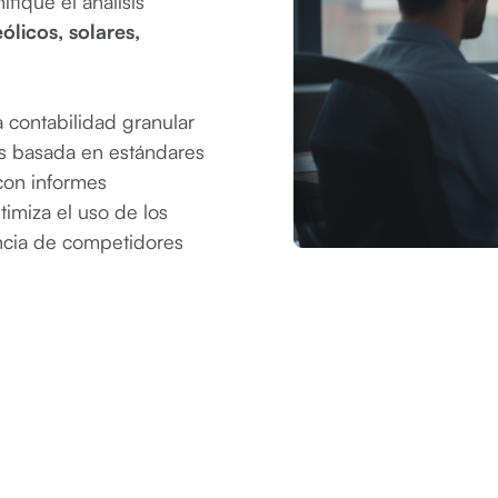
fique el análisis
ólicos, solares,
a contabilidad granular
as basada en estándares
con informes
imiza el uso de los
rencia de competidores