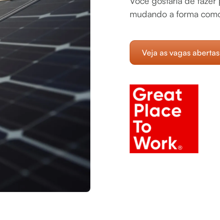
Você gostaria de faze
mudando a forma como
Veja as vagas abertas