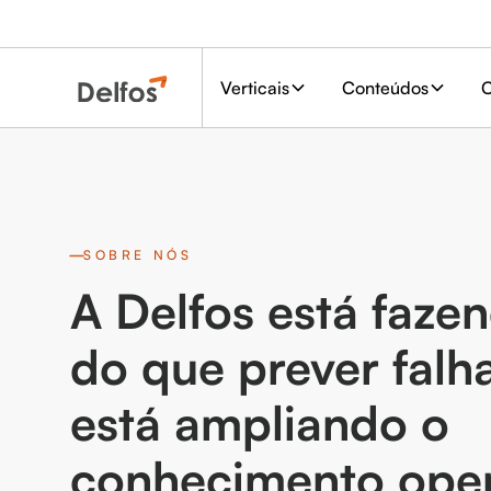
Verticais
Conteúdos
C
SOBRE NÓS
A Delfos está faze
do que prever falha
está ampliando o
conhecimento oper