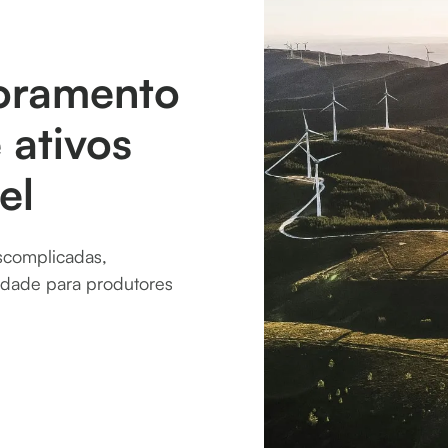
toramento
ativos
el
scomplicadas,
idade para produtores