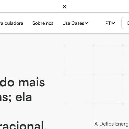
alculadora
Sobre nós
Use Cases
PT
ndo mais
s; ela
acional.
A Delfos Ener