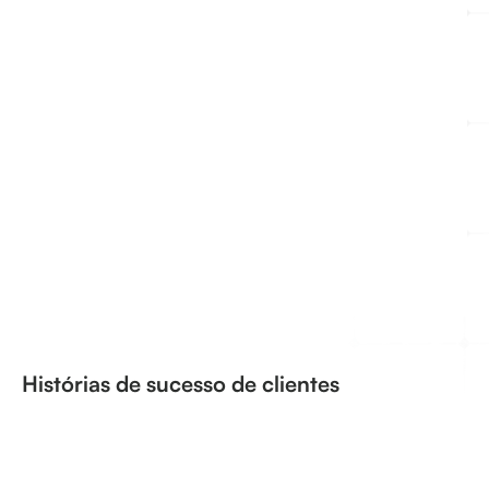
De reativo a preditivo: como a Eólica
Serra das Vacas (ESV) virou a curva da
manutenção em menos de 6 meses
Veja como a Eólica Serra das Vacas transformou sua
operação em menos de 6 meses: de manutenção
reativa para preditiva, com detecção antecipada de
falhas em gearbox, rolamentos e desvios de curva de
potência.
Histórias de sucesso de clientes
BESS
Wind
Hidro
Solar
Limpar tudo