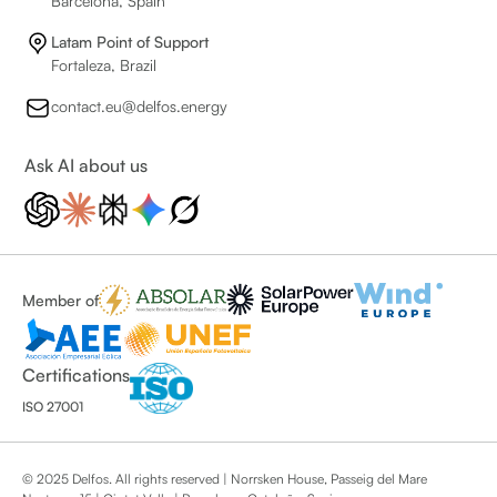
Barcelona, Spain
Latam Point of Support
Fortaleza, Brazil
contact.eu@delfos.energy
Ask AI about us
Member of
Certifications
ISO 27001
© 2025 Delfos. All rights reserved | Norrsken House, Passeig del Mare