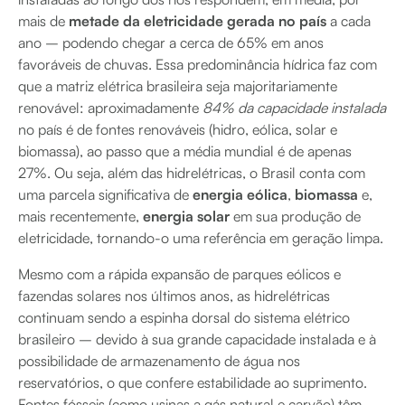
mais de
metade da eletricidade gerada no país
a cada
ano – podendo chegar a cerca de 65% em anos
favoráveis de chuvas. Essa predominância hídrica faz com
que a matriz elétrica brasileira seja majoritariamente
renovável: aproximadamente
84% da capacidade instalada
no país é de fontes renováveis (hidro, eólica, solar e
biomassa), ao passo que a média mundial é de apenas
27%. Ou seja, além das hidrelétricas, o Brasil conta com
uma parcela significativa de
energia eólica
,
biomassa
e,
mais recentemente,
energia solar
em sua produção de
eletricidade, tornando-o uma referência em geração limpa.
Mesmo com a rápida expansão de parques eólicos e
fazendas solares nos últimos anos, as hidrelétricas
continuam sendo a espinha dorsal do sistema elétrico
brasileiro – devido à sua grande capacidade instalada e à
possibilidade de armazenamento de água nos
reservatórios, o que confere estabilidade ao suprimento.
Fontes fósseis (como usinas a gás natural e carvão) têm