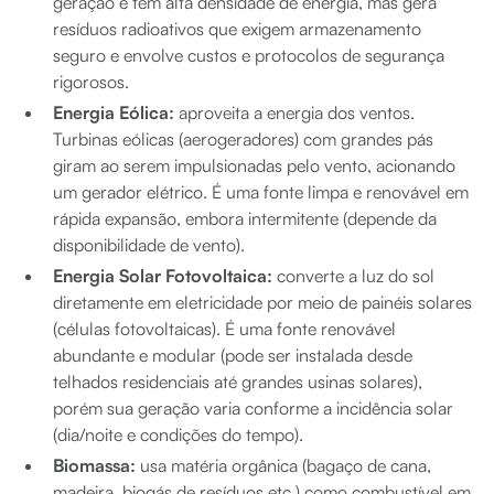
geração e tem alta densidade de energia, mas gera
resíduos radioativos que exigem armazenamento
seguro e envolve custos e protocolos de segurança
rigorosos.
Energia Eólica:
aproveita a energia dos ventos.
Turbinas eólicas (aerogeradores) com grandes pás
giram ao serem impulsionadas pelo vento, acionando
um gerador elétrico. É uma fonte limpa e renovável em
rápida expansão, embora intermitente (depende da
disponibilidade de vento).
Energia Solar Fotovoltaica:
converte a luz do sol
diretamente em eletricidade por meio de painéis solares
(células fotovoltaicas). É uma fonte renovável
abundante e modular (pode ser instalada desde
telhados residenciais até grandes usinas solares),
porém sua geração varia conforme a incidência solar
(dia/noite e condições do tempo).
Biomassa:
usa matéria orgânica (bagaço de cana,
madeira, biogás de resíduos etc.) como combustível em