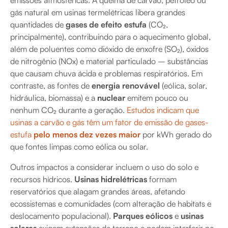
emissões atmosféricas. A queima de carvão, petróleo ou
gás natural em usinas termelétricas libera grandes
quantidades de
gases de efeito estufa
(CO₂,
principalmente), contribuindo para o aquecimento global,
além de poluentes como dióxido de enxofre (SO₂), óxidos
de nitrogênio (NOx) e material particulado – substâncias
que causam chuva ácida e problemas respiratórios. Em
contraste, as fontes de
energia renovável
(eólica, solar,
hidráulica, biomassa) e a
nuclear
emitem pouco ou
nenhum CO₂ durante a geração.
Estudos indicam que
usinas a carvão e gás têm um fator de emissão de gases-
estufa
pelo menos dez vezes maior
por kWh gerado do
que fontes limpas como eólica ou solar​.
Outros impactos a considerar incluem o uso do solo e
recursos hídricos.
Usinas hidrelétricas
formam
reservatórios que alagam grandes áreas, afetando
ecossistemas e comunidades (com alteração de habitats e
deslocamento populacional).
Parques eólicos
e
usinas