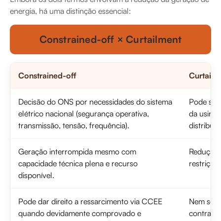
energia, há uma distinção essencial:
Constrained-off × Curtailment
Constrained-off
Curtailm
Decisão do ONS por necessidades do sistema
Pode ser
elétrico nacional (segurança operativa,
da usina 
transmissão, tensão, frequência).
distribui
Geração interrompida mesmo com
Redução p
capacidade técnica plena e recurso
restrição
disponível.
Pode dar direito a ressarcimento via CCEE
Nem semp
quando devidamente comprovado e
contratos