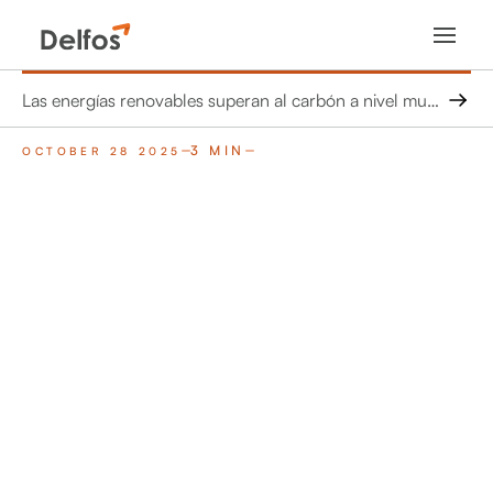
Las energías renovables superan al carbón a nivel mundial por primera vez: un cambio histórico en la generación de energía
3 MIN
OCTOBER 28 2025