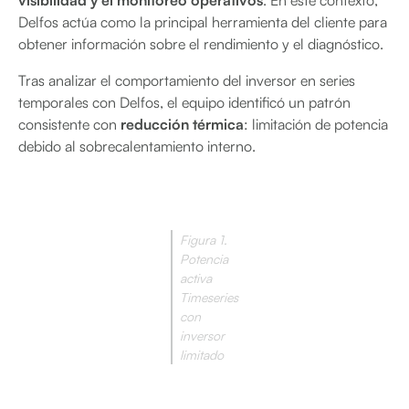
visibilidad y el monitoreo operativos
. En este contexto,
Delfos actúa como la principal herramienta del cliente para
obtener información sobre el rendimiento y el diagnóstico.
Tras analizar el comportamiento del inversor en series
temporales con Delfos, el equipo identificó un patrón
consistente con
reducción térmica
: limitación de potencia
debido al sobrecalentamiento interno.
Figura 1.
Potencia
activa
Timeseries
con
inversor
limitado