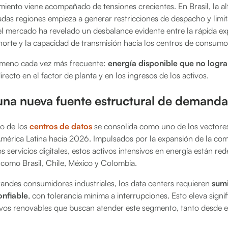
miento viene acompañado de tensiones crecientes. En Brasil, la a
das regiones empieza a generar restricciones de despacho y limi
el mercado ha revelado un desbalance evidente entre la rápida ex
norte y la capacidad de transmisión hacia los centros de consumo
nómeno cada vez más frecuente:
energía disponible que no logra
irecto en el factor de planta y en los ingresos de los activos.
una nueva fuente estructural de demanda 
do de los
centros de datos
se consolida como uno de los vectore
mérica Latina hacia 2026. Impulsados por la expansión de la com
 los servicios digitales, estos activos intensivos en energía están red
omo Brasil, Chile, México y Colombia.
randes consumidores industriales, los data centers requieren
sumi
onfiable
, con tolerancia mínima a interrupciones. Esto eleva signif
tivos renovables que buscan atender este segmento, tanto desde el