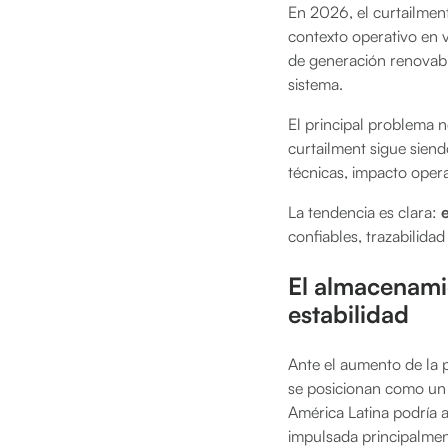
En 2026, el curtailment
contexto operativo en v
de generación renovable
sistema.
El principal problema n
curtailment sigue siend
técnicas, impacto opera
La tendencia es clara:
confiables, trazabilida
El almacenami
estabilidad
Ante el aumento de la 
se posicionan como un e
América Latina podría 
impulsada principalmen