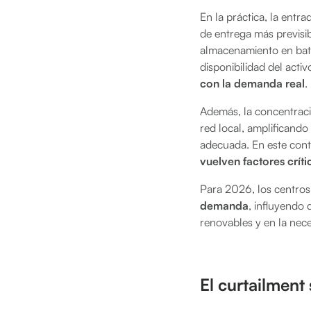
En la práctica, la entr
de entrega más previsi
almacenamiento en bater
disponibilidad del acti
con la demanda real
.
Además, la concentració
red local, amplificando
adecuada. En este con
vuelven factores crít
Para 2026, los centro
demanda
, influyendo 
renovables y en la nec
El curtailment