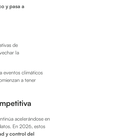
co y pasa a
ativas de
vechar la
 a eventos climáticos
comienzan a tener
ompetitiva
ontinúa acelerándose en
datos. En 2026, estos
ad y control del