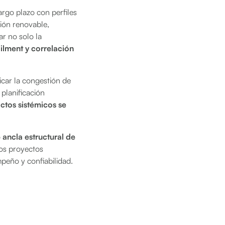
argo plazo con perfiles
ión renovable,
ar no solo la
ilment y correlación
icar la congestión de
 planificación
actos sistémicos se
o
ancla estructural de
vos proyectos
peño y confiabilidad.