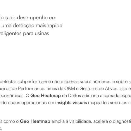
dados de desempenho em
o uma detecção mais rápida
eligentes para usinas
 detectar subperformance não é apenas sobre números, é sobre 
iros de Performance, times de O&M e Gestores de Ativos, isso é 
e econômicas. O
Geo Heatmap
da Delfos adiciona a camada espaci
ando dados operacionais em
insights visuais
mapeados sobre os se
os como o
Geo Heatmap
amplia a visibilidade, acelera o diagnóst
s.