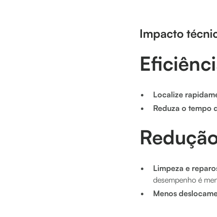
Impacto técni
Eficiênc
Localize rapidam
Reduza o tempo d
Redução
Limpeza e reparo
desempenho é men
Menos deslocame