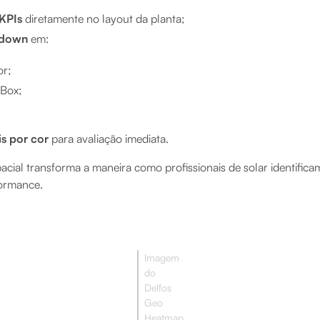
KPIs
diretamente no layout da planta;
l-down
em:
or;
 Box;
is por cor
para avaliação imediata.
acial transforma a maneira como profissionais de solar identifica
ormance.
Imagem
do
Delfos
Geo
Heatmap