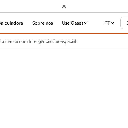
alculadora
Sobre nós
Use Cases
PT
formance com Inteligência Geoespacial