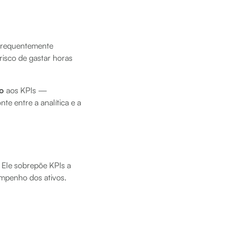
 frequentemente
risco de gastar horas
ão
aos KPIs —
onte entre a analítica e a
 Ele sobrepõe KPIs a
mpenho dos ativos.