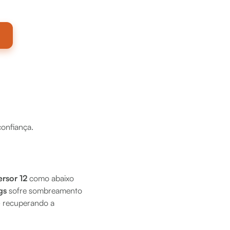
confiança.
ersor 12
como abaixo
gs
sofre sombreamento
— recuperando a