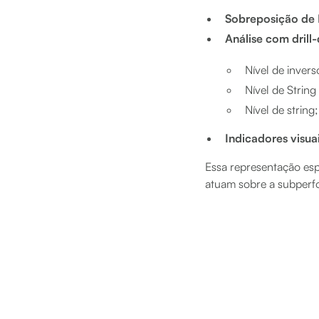
Sobreposição de 
Análise com dril
Nível de invers
Nível de String
Nível de string;
Indicadores visua
Essa representação esp
atuam sobre a subperf