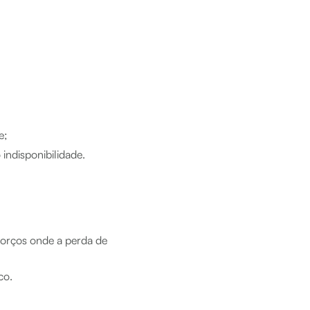
e;
indisponibilidade.
forços onde a perda de
co.