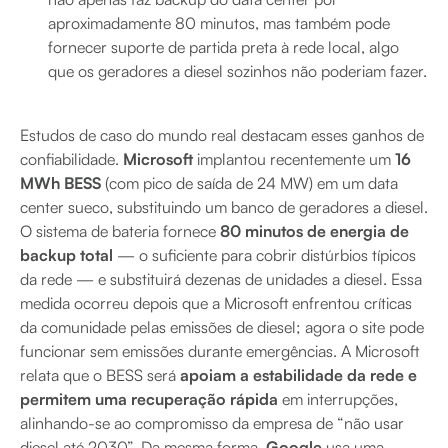
aproximadamente 80 minutos, mas também pode
fornecer suporte de partida preta à rede local, algo
que os geradores a diesel sozinhos não poderiam fazer.
Estudos de caso do mundo real destacam esses ganhos de
confiabilidade.
Microsoft
implantou recentemente um
16
MWh BESS
(com pico de saída de 24 MW) em um data
center sueco, substituindo um banco de geradores a diesel.
O sistema de bateria fornece
80 minutos de energia de
backup total
— o suficiente para cobrir distúrbios típicos
da rede — e substituirá dezenas de unidades a diesel. Essa
medida ocorreu depois que a Microsoft enfrentou críticas
da comunidade pelas emissões de diesel; agora o site pode
funcionar sem emissões durante emergências. A Microsoft
relata que o BESS será
apoiam a estabilidade da rede e
permitem uma recuperação rápida
em interrupções,
alinhando-se ao compromisso da empresa de “não usar
diesel até 2030”. Da mesma forma,
Google
usa uma