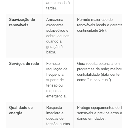
armazenada à
tarde).
Suavização de
Armazena
Permite maior uso de
renováveis
excedente
renováveis locais e garante
solar/eólico e
continuidade 24/7.
cobre lacunas
quando a
geração é
baixa.
Serviços de rede
Fornece
Gera receita potencial em
regulação de
programas da rede; melhora a
frequência,
confiabilidade (data center
suporte de
como “usina virtual”).
tensão ou
resposta
emergencial.
Qualidade de
Resposta
Protege equipamentos de TI
energia
imediata a
sensíveis e previne erros ou
quedas de
danos em dados.
tensão, surtos