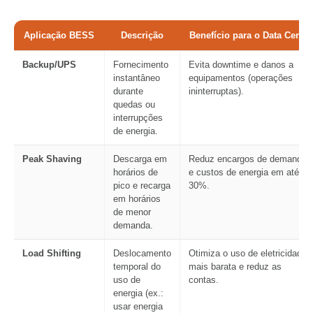
Aplicação BESS
Descrição
Benefício para o Data Center
Backup/UPS
Fornecimento
Evita downtime e danos a
instantâneo
equipamentos (operações
durante
ininterruptas).
quedas ou
interrupções
de energia.
Peak Shaving
Descarga em
Reduz encargos de demanda
horários de
e custos de energia em até
pico e recarga
30%.
em horários
de menor
demanda.
Load Shifting
Deslocamento
Otimiza o uso de eletricidade
temporal do
mais barata e reduz as
uso de
contas.
energia (ex.:
usar energia