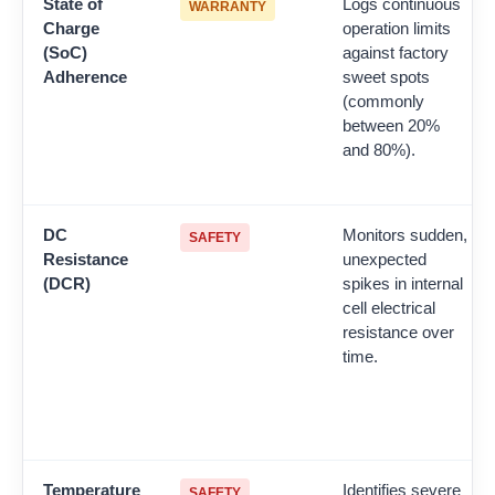
State of
Logs continuous
WARRANTY
Charge
operation limits
(SoC)
against factory
Adherence
sweet spots
(commonly
between 20%
and 80%).
DC
Monitors sudden,
SAFETY
Resistance
unexpected
(DCR)
spikes in internal
cell electrical
resistance over
time.
Temperature
Identifies severe
SAFETY