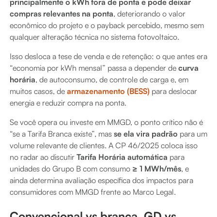
principalmente o kWh fora de ponta e pode deixar
compras relevantes na ponta
, deteriorando o valor
econômico do projeto e o payback percebido, mesmo sem
qualquer alteração técnica no sistema fotovoltaico.
Isso desloca a tese de venda e de retenção: o que antes era
“economia por kWh mensal” passa a depender de
curva
horária
, de autoconsumo, de controle de carga e, em
muitos casos, de
armazenamento (BESS)
para deslocar
energia e reduzir compra na ponta.
Se você opera ou investe em MMGD, o ponto crítico não é
“se a Tarifa Branca existe”, mas
se ela vira padrão
para um
volume relevante de clientes. A CP 46/2025 coloca isso
no radar ao discutir
Tarifa Horária automática
para
unidades do Grupo B com consumo
≥ 1 MWh/mês
, e
ainda determina avaliação específica dos impactos para
consumidores com MMGD frente ao Marco Legal.
Convencional vs branca, GD vs